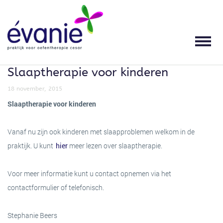
HOME
OEFENTHERAPIE
KLACHTEN
SPECIALISATIES
THERAPEUTEN
PRAKTIJK
LOCATIES
OEFENTHERAPIE
WAT IS OEFENTHERAPIE?
HOOFDPIJN EN
SLAAPOEFENTHERAPIE
STEPHANIE BEERS
LOCATIES
GEZONDHEIDSCENTRUM DORST ZORG
SPANNINGSKLACHTEN
Slaaptherapie voor kinderen
THERAPEUTEN
TERUG
TERUG
VOOR WIE IS OEFENTHERAPIE
ADEM- EN ONTSPANNINGSTHERAPIE
OPENINGSTIJDEN
GESCHIKT?
NEK-, SCHOUDER EN ARMKLACHTEN
18 november, 2015
PRAKTIJK
SENSORISCHE INTEGRATIE
VERGOEDINGEN
Slaaptherapie voor kinderen
WERKWIJZE
RUG- EN BEKKENKLACHTEN
Vanaf nu zijn ook kinderen met slaapproblemen welkom in de
NIEUWS
SCOLIOSE BEHANDELING
TARIEVEN
praktijk. U kunt
hier
meer lezen over slaaptherapie.
GROEPSLESSEN
HEUP-, KNIE- EN VOETKLACHTEN
ERVARINGEN
SPORTMASSAGE
KWALITEIT
Voor meer informatie kunt u contact opnemen via het
KLACHTEN
ADEMHALINGSKLACHTEN
contactformulier of telefonisch.
CONTACT
WERKPLEKADVISERING
MISSIE EN VISIE
WERK- EN SPORTGERELATEERDE
SPECIALISATIES
Stephanie Beers
KLACHTEN
TERUG
DOWNLOADS