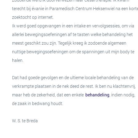
TERUG
terecht bij évanie in Paramedisch Centrum Heksenwiel na een kort
CHRONISCHE KLACHTEN
SAMENWERKINGSPARTNERS
zoektocht op internet.
Ik werd goed opgevangen in een intake en vervolgsessies, om via
NEUROLOGISCHE KLACHTEN
allerlei bewegingsoefeningen af te tasten welke behandeling het
PRIVACY VERKLARING
meest geschikt zou zijn. Tegelijk kreeg ik zodoende algemeen
nuttige bewegingsoefeningen om de spanningen uit mijn body te
REUMATISCHE AANDOENINGEN
TERUG
halen.
HOUDING- EN
Dat had goede gevolgen en de ultieme locale behandeling van de
BEWEGINGSAFWIJKINGEN
verkrampte plaatsen in de nek deed de rest. Ik ben nu klachtenvrij,
maar heb de zekerheid, dat een enkele
behandeling
, indien nodig,
TERUG
de zaak in bedwang houdt.
W. S. te Breda