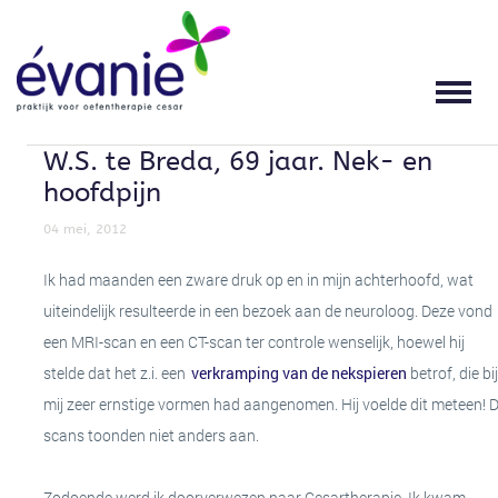
HOME
OEFENTHERAPIE
KLACHTEN
SPECIALISATIES
THERAPEUTEN
PRAKTIJK
LOCATIES
OEFENTHERAPIE
WAT IS OEFENTHERAPIE?
HOOFDPIJN EN
SLAAPOEFENTHERAPIE
STEPHANIE BEERS
LOCATIES
GEZONDHEIDSCENTRUM DORST ZORG
SPANNINGSKLACHTEN
W.S. te Breda, 69 jaar. Nek- en
THERAPEUTEN
TERUG
TERUG
VOOR WIE IS OEFENTHERAPIE
ADEM- EN ONTSPANNINGSTHERAPIE
OPENINGSTIJDEN
hoofdpijn
GESCHIKT?
NEK-, SCHOUDER EN ARMKLACHTEN
PRAKTIJK
SENSORISCHE INTEGRATIE
VERGOEDINGEN
04 mei, 2012
WERKWIJZE
RUG- EN BEKKENKLACHTEN
Ik had maanden een zware druk op en in mijn achterhoofd, wat
NIEUWS
SCOLIOSE BEHANDELING
TARIEVEN
uiteindelijk resulteerde in een bezoek aan de neuroloog. Deze vond
GROEPSLESSEN
HEUP-, KNIE- EN VOETKLACHTEN
een MRI-scan en een CT-scan ter controle wenselijk, hoewel hij
ERVARINGEN
SPORTMASSAGE
KWALITEIT
stelde dat het z.i. een
verkramping van de nekspieren
betrof, die bij
KLACHTEN
ADEMHALINGSKLACHTEN
mij zeer ernstige vormen had aangenomen. Hij voelde dit meteen! 
CONTACT
WERKPLEKADVISERING
MISSIE EN VISIE
scans toonden niet anders aan.
WERK- EN SPORTGERELATEERDE
SPECIALISATIES
KLACHTEN
TERUG
DOWNLOADS
Zodoende werd ik doorverwezen naar Cesartherapie. Ik kwam