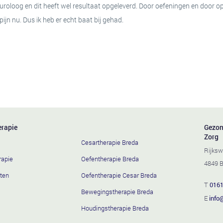
uroloog en dit heeft wel resultaat opgeleverd. Door oefeningen en door op
ijn nu. Dus ik heb er echt baat bij gehad.
erapie
Gezon
Zorg
Cesartherapie Breda
Rijksw
rapie
Oefentherapie Breda
4849 B
ten
Oefentherapie Cesar Breda
T
0161
Bewegingstherapie Breda
E
info
Houdingstherapie Breda