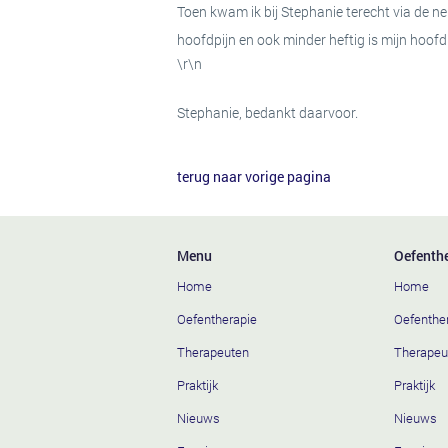
en
Toen kwam ik bij Stephanie terecht via de ne
bekkenklachten
hoofdpijn en ook minder heftig is mijn hoofdp
heup-,
\r\n
knie-
en
voetklachten
Stephanie, bedankt daarvoor.
ademhalingsklachten
werk-
en
terug naar vorige pagina
sportgerelateerde
klachten
chronische
klachten
neurologische
Menu
Oefenth
klachten
Home
Home
reumatische
aandoeningen
Oefentherapie
Oefenthe
houding-
en
Therapeuten
Therapeu
bewegingsafwijkingen
Praktijk
Praktijk
Terug
Specialisaties
Nieuws
Nieuws
Specialisaties