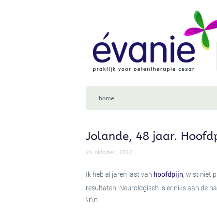
Home
Oefentherapie
Oefentherapie
Wat
is
oefentherapie?
Voor
wie
is
oefentherapie
geschikt?
home
Werkwijze
Groepslessen
Klachten
Jolande, 48 jaar. Hoofd
Klachten
Hoofdpijn
24 oktober, 2012
en
spanningsklachten
Ik heb al jaren last van
hoofdpijn
, wist niet
nek-,
schouder
resultaten. Neurologisch is er niks aan de 
en
\r\n
armklachten
rug-