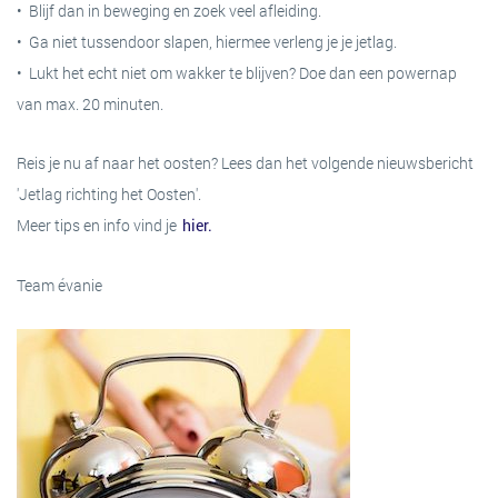
• Blijf dan in beweging en zoek veel afleiding.
TERUG
• Ga niet tussendoor slapen, hiermee verleng je je jetlag.
CHRONISCHE KLACHTEN
SAMENWERKINGSPARTNERS
• Lukt het echt niet om wakker te blijven? Doe dan een powernap
van max. 20 minuten.
NEUROLOGISCHE KLACHTEN
PRIVACY VERKLARING
Reis je nu af naar het oosten? Lees dan het volgende nieuwsbericht
REUMATISCHE AANDOENINGEN
TERUG
'Jetlag richting het Oosten'.
Meer tips en info vind je
hier.
HOUDING- EN
Team évanie
BEWEGINGSAFWIJKINGEN
TERUG