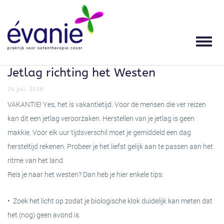
HOME
OEFENTHERAPIE
KLACHTEN
SPECIALISATIES
THERAPEUTEN
PRAKTIJK
LOCATIES
OEFENTHERAPIE
WAT IS OEFENTHERAPIE?
HOOFDPIJN EN
SLAAPOEFENTHERAPIE
STEPHANIE BEERS
LOCATIES
GEZONDHEIDSCENTRUM DORST ZORG
SPANNINGSKLACHTEN
Jetlag richting het Westen
THERAPEUTEN
TERUG
TERUG
VOOR WIE IS OEFENTHERAPIE
ADEM- EN ONTSPANNINGSTHERAPIE
OPENINGSTIJDEN
GESCHIKT?
NEK-, SCHOUDER EN ARMKLACHTEN
24 juli, 2019
PRAKTIJK
SENSORISCHE INTEGRATIE
VERGOEDINGEN
VAKANTIE! Yes, het is vakantietijd. Voor de mensen die ver reizen
WERKWIJZE
RUG- EN BEKKENKLACHTEN
kan dit een jetlag veroorzaken. Herstellen van je jetlag is geen
makkie. Voor elk uur tijdsverschil moet je gemiddeld een dag
NIEUWS
SCOLIOSE BEHANDELING
TARIEVEN
hersteltijd rekenen. Probeer je het liefst gelijk aan te passen aan het
GROEPSLESSEN
HEUP-, KNIE- EN VOETKLACHTEN
ritme van het land.
ERVARINGEN
SPORTMASSAGE
KWALITEIT
Reis je naar het westen? Dan heb je hier enkele tips:
KLACHTEN
ADEMHALINGSKLACHTEN
CONTACT
WERKPLEKADVISERING
MISSIE EN VISIE
• Zoek het licht op zodat je biologische klok duidelijk kan meten dat
WERK- EN SPORTGERELATEERDE
SPECIALISATIES
het (nog) geen avond is.
KLACHTEN
TERUG
DOWNLOADS