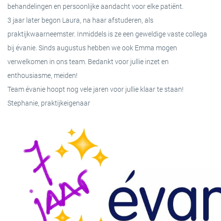
behandelingen en persoonlijke aandacht voor elke patiënt.
TERUG
3 jaar later begon Laura, na haar afstuderen, als
CHRONISCHE KLACHTEN
SAMENWERKINGSPARTNERS
praktijkwaarneemster. Inmiddels is ze een geweldige vaste collega
bij évanie. Sinds augustus hebben we ook Emma mogen
NEUROLOGISCHE KLACHTEN
PRIVACY VERKLARING
verwelkomen in ons team. Bedankt voor jullie inzet en
enthousiasme, meiden!
REUMATISCHE AANDOENINGEN
TERUG
Team évanie hoopt nog vele jaren voor jullie klaar te staan!
Stephanie, praktijkeigenaar
HOUDING- EN
BEWEGINGSAFWIJKINGEN
TERUG