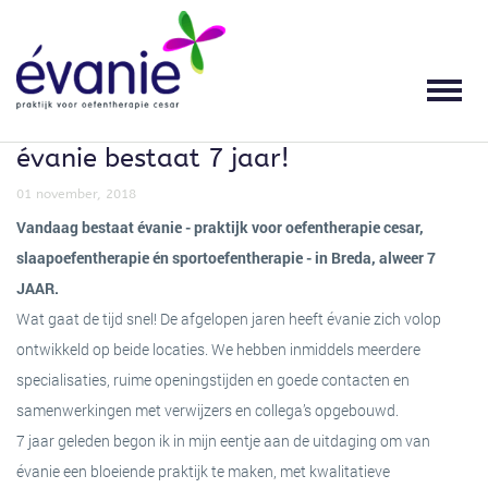
HOME
OEFENTHERAPIE
KLACHTEN
SPECIALISATIES
THERAPEUTEN
PRAKTIJK
LOCATIES
OEFENTHERAPIE
WAT IS OEFENTHERAPIE?
HOOFDPIJN EN
SLAAPOEFENTHERAPIE
STEPHANIE BEERS
LOCATIES
GEZONDHEIDSCENTRUM DORST ZORG
SPANNINGSKLACHTEN
évanie bestaat 7 jaar!
THERAPEUTEN
TERUG
TERUG
VOOR WIE IS OEFENTHERAPIE
ADEM- EN ONTSPANNINGSTHERAPIE
OPENINGSTIJDEN
GESCHIKT?
NEK-, SCHOUDER EN ARMKLACHTEN
01 november, 2018
PRAKTIJK
SENSORISCHE INTEGRATIE
VERGOEDINGEN
Vandaag bestaat évanie - praktijk voor oefentherapie cesar,
WERKWIJZE
RUG- EN BEKKENKLACHTEN
slaapoefentherapie én sportoefentherapie - in Breda, alweer 7
JAAR.
NIEUWS
SCOLIOSE BEHANDELING
TARIEVEN
Wat gaat de tijd snel! De afgelopen jaren heeft évanie zich volop
GROEPSLESSEN
HEUP-, KNIE- EN VOETKLACHTEN
ontwikkeld op beide locaties. We hebben inmiddels meerdere
ERVARINGEN
SPORTMASSAGE
KWALITEIT
specialisaties, ruime openingstijden en goede contacten en
KLACHTEN
ADEMHALINGSKLACHTEN
samenwerkingen met verwijzers en collega’s opgebouwd.
CONTACT
WERKPLEKADVISERING
MISSIE EN VISIE
7 jaar geleden begon ik in mijn eentje aan de uitdaging om van
WERK- EN SPORTGERELATEERDE
SPECIALISATIES
évanie een bloeiende praktijk te maken, met kwalitatieve
KLACHTEN
TERUG
DOWNLOADS