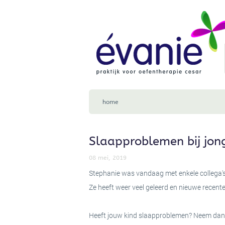
Home
Oefentherapie
Oefentherapie
Wat
is
oefentherapie?
Voor
wie
is
oefentherapie
geschikt?
home
Werkwijze
Groepslessen
Klachten
Slaapproblemen bij jon
Klachten
Hoofdpijn
08 mei, 2019
en
spanningsklachten
Stephanie was vandaag met enkele collega's 
nek-,
Ze heeft weer veel geleerd en nieuwe recent
schouder
en
armklachten
Heeft jouw kind slaapproblemen? Neem dan
rug-