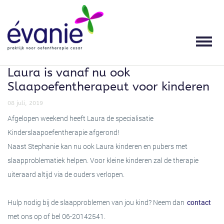
HOME
OEFENTHERAPIE
KLACHTEN
SPECIALISATIES
THERAPEUTEN
PRAKTIJK
LOCATIES
OEFENTHERAPIE
WAT IS OEFENTHERAPIE?
HOOFDPIJN EN
SLAAPOEFENTHERAPIE
STEPHANIE BEERS
LOCATIES
GEZONDHEIDSCENTRUM DORST ZORG
SPANNINGSKLACHTEN
Laura is vanaf nu ook
THERAPEUTEN
TERUG
TERUG
VOOR WIE IS OEFENTHERAPIE
ADEM- EN ONTSPANNINGSTHERAPIE
OPENINGSTIJDEN
Slaapoefentherapeut voor kinderen
GESCHIKT?
NEK-, SCHOUDER EN ARMKLACHTEN
PRAKTIJK
SENSORISCHE INTEGRATIE
VERGOEDINGEN
08 juli, 2019
WERKWIJZE
RUG- EN BEKKENKLACHTEN
Afgelopen weekend heeft Laura de specialisatie
Kinderslaapoefentherapie afgerond!
NIEUWS
SCOLIOSE BEHANDELING
TARIEVEN
Naast Stephanie kan nu ook Laura kinderen en pubers met
GROEPSLESSEN
HEUP-, KNIE- EN VOETKLACHTEN
slaapproblematiek helpen. Voor kleine kinderen zal de therapie
ERVARINGEN
SPORTMASSAGE
KWALITEIT
uiteraard altijd via de ouders verlopen.
KLACHTEN
ADEMHALINGSKLACHTEN
CONTACT
WERKPLEKADVISERING
MISSIE EN VISIE
Hulp nodig bij de slaapproblemen van jou kind? Neem dan
contact
WERK- EN SPORTGERELATEERDE
SPECIALISATIES
met ons op of bel 06-20142541.
KLACHTEN
TERUG
DOWNLOADS